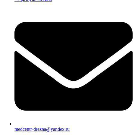
medcentr-drezna@yandex.ru