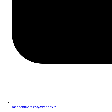
medcentr-drezna@yandex.ru