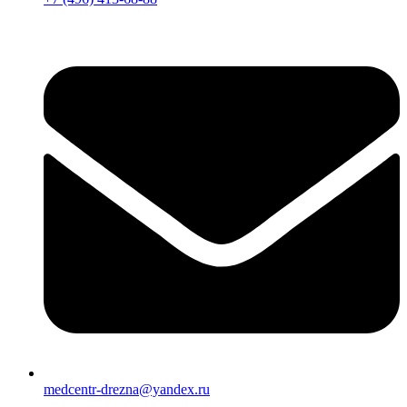
medcentr-drezna@yandex.ru