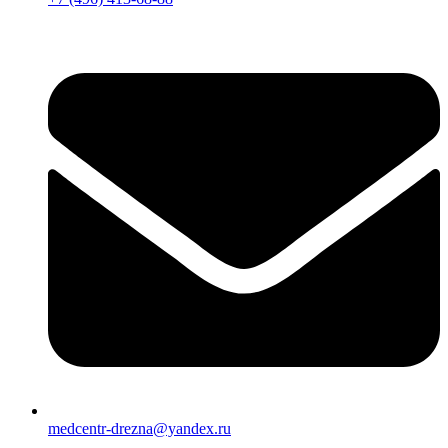
medcentr-drezna@yandex.ru