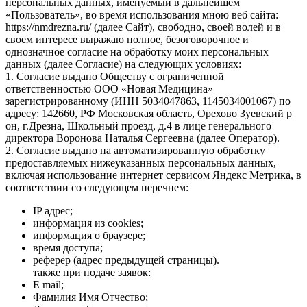
персональных данных, именуемый в дальнейшем
«Пользователь», во время использования мною веб сайта:
https://nmdrezna.ru/ (далее Сайт), свободно, своей волей и в
своем интересе выражаю полное, безоговорочное и
однозначное согласие на обработку моих персональных
данных (далее Согласие) на следующих условиях:
1. Согласие выдано Обществу с ограниченной
ответственностью ООО «Новая Медицина»
зарегистрированному (ИНН 5034047863, 1145034001067) по
адресу: 142660, РФ Московская область, Орехово Зуевский р
он, г.Дрезна, Школьный проезд, д.4 в лице генерального
директора Воронова Наталья Сергеевна (далее Оператор).
2. Согласие выдано на автоматизированную обработку
предоставляемых нижеуказанных персональных данных,
включая использование интернет сервисом Яндекс Метрика, в
соответствии со следующем перечнем:
IP адрес;
информация из cookies;
информация о браузере;
время доступа;
реферер (адрес предыдущей страницы).
также при подаче заявок:
E mail;
Фамилия Имя Отчество;