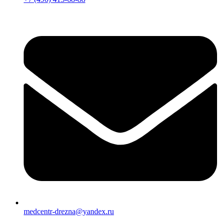
medcentr-drezna@yandex.ru