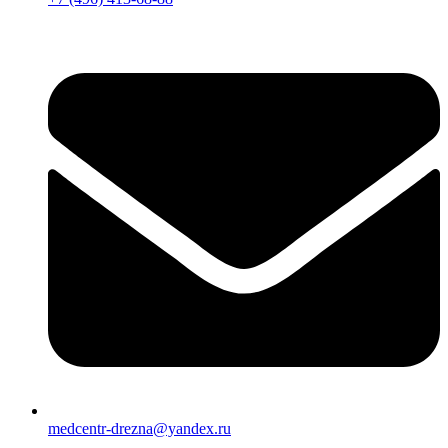
medcentr-drezna@yandex.ru