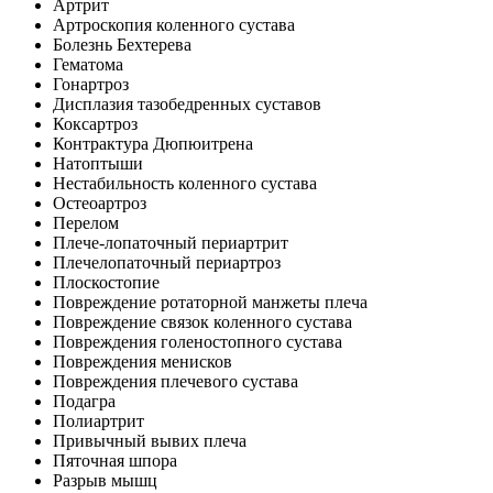
Артрит
Артроскопия коленного сустава
Болезнь Бехтерева
Гематома
Гонартроз
Дисплазия тазобедренных суставов
Коксартроз
Контрактура Дюпюитрена
Натоптыши
Нестабильность коленного сустава
Остеоартроз
Перелом
Плече-лопаточный периартрит
Плечелопаточный периартроз
Плоскостопие
Повреждение ротаторной манжеты плеча
Повреждение связок коленного сустава
Повреждения голеностопного сустава
Повреждения менисков
Повреждения плечевого сустава
Подагра
Полиартрит
Привычный вывих плеча
Пяточная шпора
Разрыв мышц