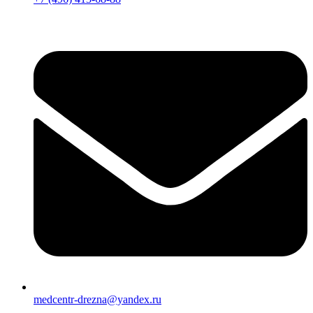
medcentr-drezna@yandex.ru