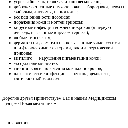
угревая болезнь, включая и юношеское акне;
доброкачественные опухоли кожи — бородавки, невусы,
фибромы, ангиомы, папилломы;
все разновидности псориаза;
поражения кожи и ногтей грибком;
вирусные инфекции кожных покровов (в первую
очередь, вызванные вирусом герпеса);
любые типы экзем;
дерматозы и дерматиты, как вызванные химическими
или физическими факторами, так и аллергической
природы;
витилиго — нарушения пигментации кожи;
экссудативный диатез;
гнойничковые поражения кожных покровов;
паразитические инфекции — чесотка, демодекоз,
контагиозный моллюск
Дорогие друзья Приветствуем Вас в нашем Медицинском
Центре «Новая медицина »
Направления